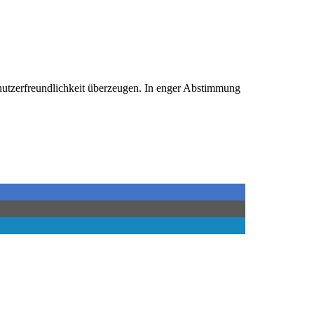
nutzer­freund­lich­keit überzeugen. In enger Abstim­mung