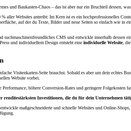
emes und Baukasten-Chaos – das ist aber nur ein Bruchteil dessen, was 
 % aller Websites antreibt: Im Kern ist es ein hochprofessionelles C
 Oberfläche, auf der du Texte, Bilder und neue Seiten so einfach wie i
und suchmaschinenfreundliches CMS und entwickle innerhalb dessen e
ress und individuellem Design entsteht eine
individuelle Website
, di
an
nfache Visitenkarten-Seite brauchst. Sobald es aber um dein echtes B
uellen Website vorbei.
ere Performance, höhere Conversion-Rates und geringere Folgekosten f
der renditestärksten Investitionen, die du für dein Unternehmen tät
entwickle maßgeschneiderte und schnelle Websites und Online-Shops, 
rfügung.