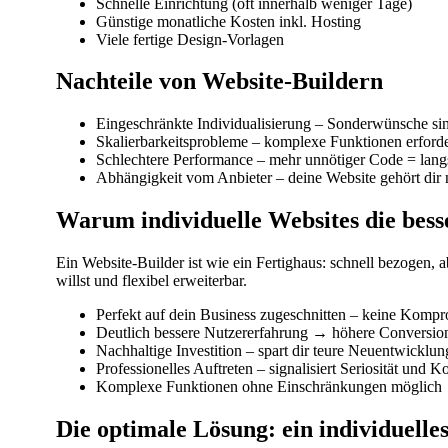
Schnelle Einrichtung (oft innerhalb weniger Tage)
Günstige monatliche Kosten inkl. Hosting
Viele fertige Design-Vorlagen
Nachteile von Website-Buildern
Eingeschränkte Individualisierung – Sonderwünsche sin
Skalierbarkeitsprobleme – komplexe Funktionen erforde
Schlechtere Performance – mehr unnötiger Code = lan
Abhängigkeit vom Anbieter – deine Website gehört dir n
Warum individuelle Websites die bess
Ein Website-Builder ist wie ein Fertighaus: schnell bezogen, 
willst und flexibel erweiterbar.
Perfekt auf dein Business zugeschnitten – keine Komp
Deutlich bessere Nutzererfahrung → höhere Conversio
Nachhaltige Investition – spart dir teure Neuentwicklun
Professionelles Auftreten – signalisiert Seriosität und 
Komplexe Funktionen ohne Einschränkungen möglich
Die optimale Lösung: ein individuelle