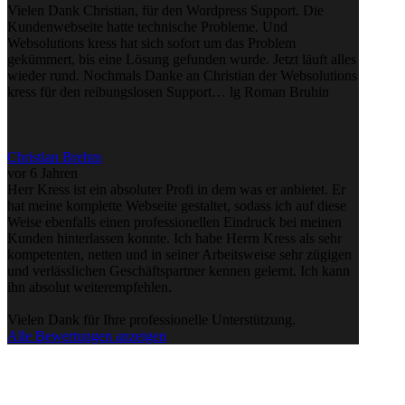
Vielen Dank Christian, für den Wordpress Support. Die
Kundenwebseite hatte technische Probleme. Und
Websolutions kress hat sich sofort um das Problem
gekümmert, bis eine Lösung gefunden wurde. Jetzt läuft alles
wieder rund. Nochmals Danke an Christian der Websolutions
kress für den reibungslosen Support… lg Roman Bruhin
Christian Brehm
vor 6 Jahren
Herr Kress ist ein absoluter Profi in dem was er anbietet. Er
hat meine komplette Webseite gestaltet, sodass ich auf diese
Weise ebenfalls einen professionellen Eindruck bei meinen
Kunden hinterlassen konnte. Ich habe Herrn Kress als sehr
kompetenten, netten und in seiner Arbeitsweise sehr zügigen
und verlässlichen Geschäftspartner kennen gelernt. Ich kann
ihn absolut weiterempfehlen.
Vielen Dank für Ihre professionelle Unterstützung.
Alle Bewertungen anzeigen