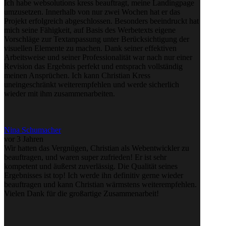
Ich habe websolutions kress beauftragt, meine Landingpage
umzusetzen. Innerhalb von nur zwei Wochen hat er das
Projekt erfolgreich abgeschlossen. Besonders beeindruckt hat
mich seine Fähigkeit, auf Basis des Werbetexts eigene
Vorschläge zur Textanpassung unter Berücksichtigung der
visuellen Elemente zu machen. Dank seiner effektiven
Arbeitsweise und seiner Professionalität war nach nur einer
Revision das Ergebnis perfekt und entsprach vollständig
meinen Ansprüchen. Ich kann Christian Kress
uneingeschränkt weiterempfehlen und werde sicherlich
wieder mit ihm zusammenarbeiten.
Nina Schumacher
vor 3 Jahren
Wir hatten das Vergnügen, Christian als Webentwickler zu
beauftragen, und waren super zufrieden! Er ist sehr
kompetent und äußerst zuverlässig. Die Qualität seines
Ergebnisses ist top! Ich werde ihn definitiv gerne wieder
beauftragen und kann Christian wärmstens weiterempfehlen.
Vielen Dank für die großartige Zusammenarbeit!