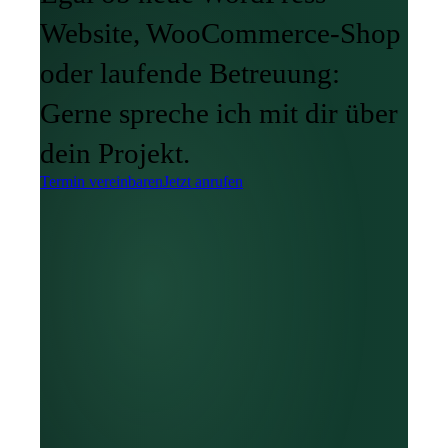
Website, WooCommerce­-Shop
oder laufende Betreuung:
Gerne spreche ich mit dir über
dein Projekt.
Termin vereinbaren
Jetzt anrufen