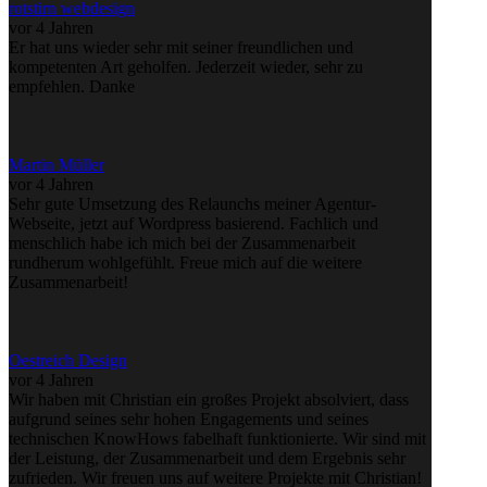
rotstirn webdesign
vor 4 Jahren
Er hat uns wieder sehr mit seiner freundlichen und
kompetenten Art geholfen. Jederzeit wieder, sehr zu
empfehlen. Danke
Martin Müller
vor 4 Jahren
Sehr gute Umsetzung des Relaunchs meiner Agentur-
Webseite, jetzt auf Wordpress basierend. Fachlich und
menschlich habe ich mich bei der Zusammenarbeit
rundherum wohlgefühlt. Freue mich auf die weitere
Zusammenarbeit!
Oestreich Design
vor 4 Jahren
Wir haben mit Christian ein großes Projekt absolviert, dass
aufgrund seines sehr hohen Engagements und seines
technischen KnowHows fabelhaft funktionierte. Wir sind mit
der Leistung, der Zusammenarbeit und dem Ergebnis sehr
zufrieden. Wir freuen uns auf weitere Projekte mit Christian!