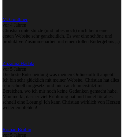
M. Günthner
vor 4 Jahren
Christian unterstützte (und tut es noch) mich bei meiner
ersten Website sehr ganzheitlich. Es war eine schöne und
produktive Zusammenarbeit mit einem tollen Endergebnis ;-)
Zuzanna Hadala
vor 5 Jahren
Die beste Entscheidung was meinen Onlineauftritt angeht!
Ich bin sehr glücklich mit meiner Website. Christian hat alles
sehr schnell umgesetzt und mich auch unterstützt mit
Bereichen, wo ich mir noch keine Gedanken gemacht habe.
Man merkt, dass er viel Erfahrung hat und findet für alles
schnell eine Lösung! Ich kann Christian wirklich von Herzen
weiter empfehlen!
Roman Bruhin
vor 5 Jahren