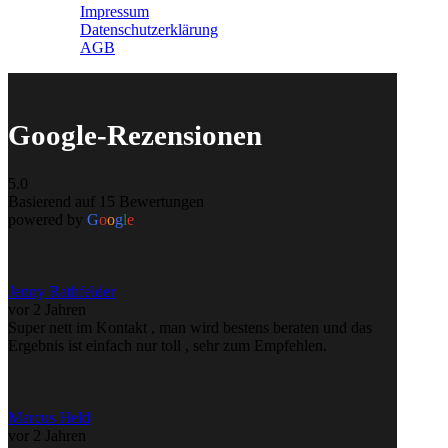
Impressum
Datenschutzerklärung
AGB
Google-Rezensionen
5.0
Basierend auf 15 Bewertungen
powered by
G
o
o
g
l
e
Jenny Rathfelder
vor 2 Jahren
Super nett im Kontakt , man wird bestens beraten und das
Ergebnis ist einfach nur toll , sehr zum Empfehlen.
Marcus Held
vor 2 Jahren