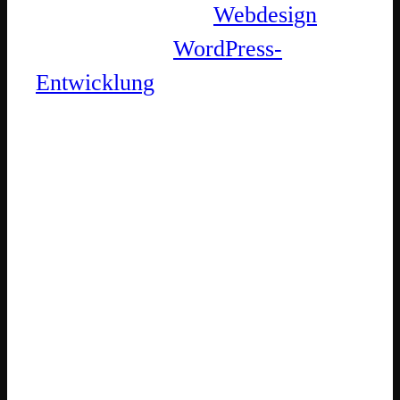
biete individuelles
Webdesign
und
professionelle
WordPress-
Entwicklung
.
Der WordPress-
Website-Relaunch
schafft eine flexible
Grundlage
Die Website wurde mit WordPress