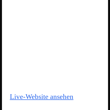
Zukunftsorientierung verbindet.
Leistungen sind klarer auffindbar,
Fachthemen verständlich
aufbereitet und Kontaktwege
konsequent in die Nutzerführung
eingebunden. Das Team verfügt
zugleich über eine flexible
WordPress-Grundlage für die
laufende Kommunikation.
Live-Website ansehen